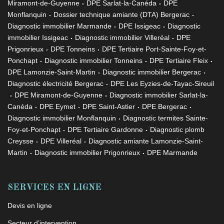
Miramont-de-Guyenne
DPE Sarlat-la-Canéda
DPE
Monflanquin
Dossier technique amiante (DTA) Bergerac
Diagnostic immobilier Marmande
DPE Issigeac
Diagnostic
immobilier Issigeac
Diagnostic immobilier Villeréal
DPE
Prigonrieux
DPE Tonneins
DPE Tertiaire Port-Sainte-Foy-et-
Ponchapt
Diagnostic immobilier Tonneins
DPE Tertiaire Fleix
DPE Lamonzie-Saint-Martin
Diagnostic immobilier Bergerac
Diagnostic électricité Bergerac
DPE Les Eyzies-de-Tayac-Sireuil
DPE Miramont-de-Guyenne
Diagnostic immobilier Sarlat-la-
Canéda
DPE Eymet
DPE Saint-Astier
DPE Bergerac
Diagnostic immobilier Monflanquin
Diagnostic termites Sainte-
Foy-et-Ponchapt
DPE Tertiaire Gardonne
Diagnostic plomb
Creysse
DPE Villeréal
Diagnostic amiante Lamonzie-Saint-
Martin
Diagnostic immobilier Prigonrieux
DPE Marmande
SERVICES EN LIGNE
Devis en ligne
Secteur d’intervention