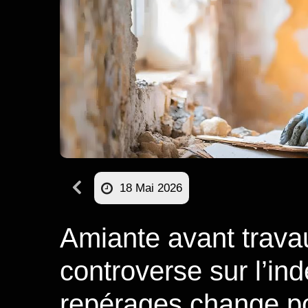
18 Mai 2026
Amiante avant travau
controverse sur l’i
repérages change p