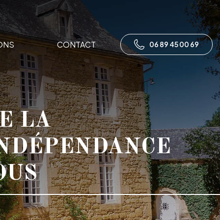
ONS
CONTACT
06 89 45 00 69
E LA
INDÉPENDANCE
OUS